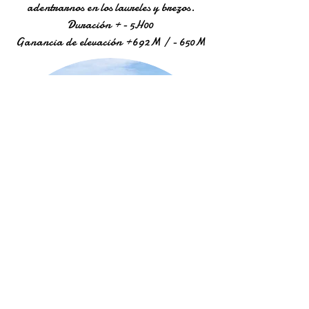
adentrarnos en los laureles y brezos.
Duración +- 5H00
Ganancia de elevación +692M / - 650M
PARQUE NATURAL DE LA
MAJONA Y PLAYA DE LA CALETA
Desde las alturas del Valle de Hermigua,
seguimos un sendero que atraviesa
antiguas terrazas, aldeas aisladas y
pastizales. En días despejados,