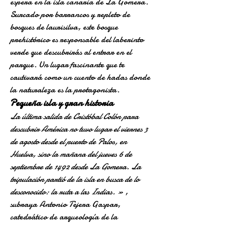
espera en la isla canaria de La Gomera.
Surcado por barrancos y repleto de
bosques de laurisilva, este bosque
prehistórico es responsable del laberinto
verde que descubrirás al entrar en el
parque. Un lugar fascinante que te
cautivará como un cuento de hadas donde
la naturaleza es la protagonista.
Pequeña isla y gran historia
La última salida de Cristóbal Colón para
descubrir América no tuvo lugar el viernes 3
de agosto desde el puerto de Palos, en
Huelva, sino la mañana del jueves 6 de
septiembre de 1492 desde La Gomera. La
tripulación partió de la isla en busca de lo
desconocido: la ruta a las Indias.
»
,
subraya Antonio Tejera Gaspar,
catedrático de arqueología de la