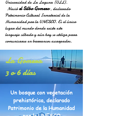
Universidad de La Laguna (ULL).
el Silbo Gomero
Nació
declarado
,
Patrimonio Cultural Inmaterial de la
Humanidad por la UNESCO. Es el único
lugar del mundo donde existe este
lenguaje silbado y aún hoy se utiliza para
comunicarse en barrancos escarpados.
La Gomera
3 o 6 días
Un bosque con vegetación
prehistórica, declarado
Patrimonio de la Humanidad
por la UNESCO