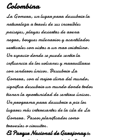
Colombina
La Gomera, un lugar para descubrir la
naturaleza a través de sus increíbles
paisajes, playas desiertas de arena
negra, bosques milenarios y acantilados
verticales con vistas a un mar cristalino.
Un espacio donde se puede sentir la
influencia de los volcanes y maravillarse
con senderos únicos. Descubrir La
Gomera, con el mejor clima del mundo,
significa descubrir un mundo donde todos
tienen la oportunidad de sentirse únicos.
Un programa para descubrir a pie los
lugares más interesantes de la isla de La
Gomera. Paseos planificados como
travesías o circuitos.
El Parque Nacional de Garajonay
te