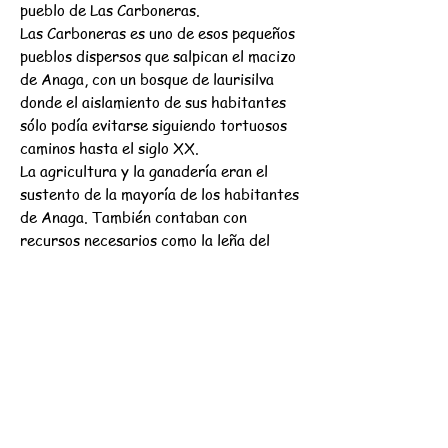
pueblo de Las Carboneras.
Las Carboneras es uno de esos pequeños
pueblos dispersos que salpican el macizo
de Anaga, con un bosque de laurisilva
donde el aislamiento de sus habitantes
sólo podía evitarse siguiendo tortuosos
caminos hasta el siglo XX.
La agricultura y la ganadería eran el
sustento de la mayoría de los habitantes
de Anaga. También contaban con
recursos necesarios como la leña del
bosque, y por unos pequeños ingresos se
dedicaban a la fabricación de carbón
vegetal.
Distancia +- 7 km
Duración +- 3h30
Ganancia de elevación + 560m
Ganancia de elevación - 500m